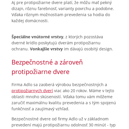
Aj pre protipožiarne dvere platí, že môžu mať pekný
dizajn, rôznu farebnosť, varianty povrchu a podobne.
Vďaka rôznym možnostiam prevedenia sa hodia do
každej domácnosti.
Špeciálne vnútorné vrstvy
, z ktorých pozostáva
dverné krídlo poskytujú dverám protipožiarnu
ochranu.
Vonkajšie vrstvy
im dávajú osobitý design.
Bezpečnostné a zároveň
protipožiarne dvere
Firma Adlo sa zaoberá výrobou bezpečnostných a
protipožiarnych dverí
viac ako 20 rokov. Máme v tejto
oblasti mnoho skúseností. Vďaka tomu vám môžeme
zaručiť maximálnu kvalitu prevedenia a s tým spojenú
funkčnosť a zaujímavý vzhľad.
Bezpečnostné dvere od firmy Adlo už v základnom
prevedení majú protipožiarnu odolnosť 30 minút - typ