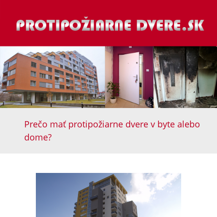
Prečo mať protipožiarne dvere v byte alebo
dome?