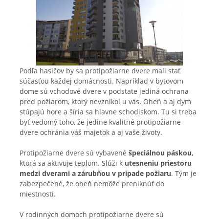
Podľa hasičov by sa protipožiarne dvere mali stať
súčasťou každej domácnosti. Napríklad v bytovom
dome sú vchodové dvere v podstate jediná ochrana
pred požiarom, ktorý nevznikol u vás. Oheň a aj dym
stúpajú hore a šíria sa hlavne schodiskom. Tu si treba
byť vedomý toho, že jedine kvalitné protipožiarne
dvere ochránia váš majetok a aj vaše životy.
Protipožiarne dvere sú vybavené
špeciálnou páskou
,
ktorá sa aktivuje teplom. Slúži k
utesneniu priestoru
medzi dverami a zárubňou v prípade požiaru
. Tým je
zabezpečené, že oheň nemôže preniknúť do
miestnosti.
V rodinných domoch protipožiarne dvere sú