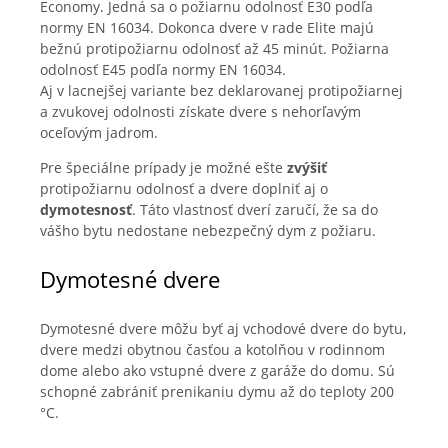
Economy. Jedná sa o požiarnu odolnosť E30 podľa
normy EN 16034. Dokonca dvere v rade Elite majú
bežnú protipožiarnu odolnosť až 45 minút. Požiarna
odolnosť E45 podľa normy EN 16034.
Aj v lacnejšej variante bez deklarovanej protipožiarnej
a zvukovej odolnosti získate dvere s nehorľavým
oceľovým jadrom.
Pre špeciálne prípady je možné ešte
zvýšiť
protipožiarnu odolnosť a dvere doplniť aj o
dymotesnosť
. Táto vlastnosť dverí zaručí, že sa do
vášho bytu nedostane nebezpečný dym z požiaru.
Dymotesné dvere
Dymotesné dvere môžu byť aj vchodové dvere do bytu,
dvere medzi obytnou časťou a kotolňou v rodinnom
dome alebo ako vstupné dvere z garáže do domu. Sú
schopné zabrániť prenikaniu dymu až do teploty 200
°C.